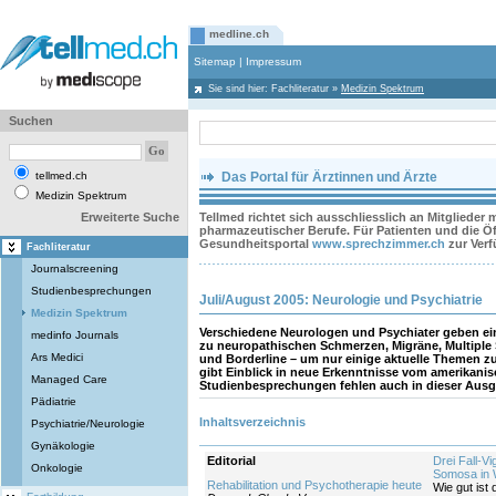
medline.ch
Sitemap
|
Impressum
Sie sind hier:
Fachliteratur
»
Medizin Spektrum
Suchen
tellmed.ch
Das Portal für Ärztinnen und Ärzte
Medizin Spektrum
Erweiterte Suche
Tellmed richtet sich ausschliesslich an Mitglieder
pharmazeutischer Berufe. Für Patienten und die Öff
Gesundheitsportal
www.sprechzimmer.ch
zur Ver
Fachliteratur
Journalscreening
Studienbesprechungen
Juli/August 2005: Neurologie und Psychiatrie
Medizin Spektrum
Verschiedene Neurologen und Psychiater geben ei
medinfo Journals
zu neuropathischen Schmerzen, Migräne, Multiple
Ars Medici
und Borderline – um nur einige aktuelle Themen z
gibt Einblick in neue Erkenntnisse vom amerikan
Managed Care
Studienbesprechungen fehlen auch in dieser Ausg
Pädiatrie
Inhaltsverzeichnis
Psychiatrie/Neurologie
Gynäkologie
Editorial
Drei Fall-V
Onkologie
Somosa in W
Rehabilitation und Psychotherapie heute
Wie gut ist 