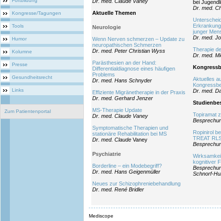
Fortbildung
Dr. med. Claude Vaney
bei Jugendl
Dr. med. Ch
Aktuelle Themen
Kongresse/Tagungen
Unterschei
Erkrankung
Tools
Neurologie
junger Men
Dr. med. Jo
Humor
Wenn Nerven schmerzen – Update zu
neuropathischen Schmerzen
Therapie de
Dr. med. Peter Christian Wyss
Kolumne
Dr. med. M
Parästhesien an der Hand:
Presse
Kongressb
Differentialdiagnose eines häufigen
Problems
Gesundheitsrecht
Aktuelles a
Dr. med. Hans Schnyder
Kongressbe
Links
Dr. med. D
Effiziente Migränetherapie in der Praxis
Dr. med. Gerhard Jenzer
Studienbe
MS-Therapie Update
Zum Patientenportal
Topiramat 
Dr. med. Claude Vaney
Besprechun
Symptomatische Therapien und
Ropinirol b
stationäre Rehabilitation bei MS
TREAT RLS 
Dr. med. Claude
Vaney
Besprechun
Psychiatrie
Wirksamkeit
kognitiver 
Borderline – ein Modebegriff?
Besprechun
Dr. med. Hans Geigenmüller
Schnorf-Hu
Neues zur Schizophreniebehandlung
Dr. med. René Bridler
Mediscope