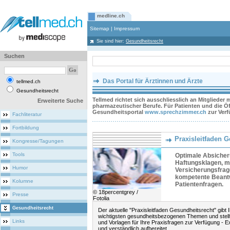
medline.ch
Sitemap
|
Impressum
Sie sind hier:
Gesundheitsrecht
Suchen
Das Portal für Ärztinnen und Ärzte
tellmed.ch
Gesundheitsrecht
Tellmed richtet sich ausschliesslich an Mitglieder
Erweiterte Suche
pharmazeutischer Berufe. Für Patienten und die Öff
Gesundheitsportal
www.sprechzimmer.ch
zur Ver
Fachliteratur
Fortbildung
Praxisleitfaden 
Kongresse/Tagungen
Tools
Optimale Absiche
Haftungsklagen, me
Humor
Versicherungsfrag
kompetente Beant
Kolumne
Patientenfragen.
© 18percentgrey /
Presse
Fotolia
Gesundheitsrecht
Der aktuelle "Praxisleitfaden Gesundheitsrecht" gibt 
wichtigsten gesundheitsbezogenen Themen und stell
Links
und Vorlagen für Ihre Praxisfragen zur Verfügung - E
und verständlich aufbereitet.