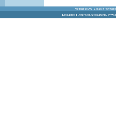
Mediscope AG E-mail:
info@medi
Disclaimer
|
Datenschutzerklärung / Privac