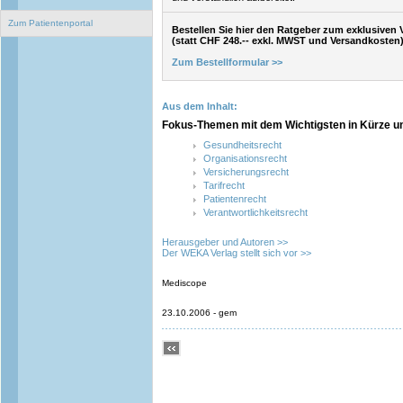
Zum Patientenportal
Bestellen Sie hier den Ratgeber zum exklusiven 
(statt CHF 248.-- exkl. MWST und Versandkosten
Zum Bestellformular >>
Aus dem Inhalt:
Fokus-Themen mit dem Wichtigsten in Kürze un
Gesundheitsrecht
Organisationsrecht
Versicherungsrecht
Tarifrecht
Patientenrecht
Verantwortlichkeitsrecht
Herausgeber und Autoren >>
Der WEKA Verlag stellt sich vor >>
Mediscope
23.10.2006 - gem