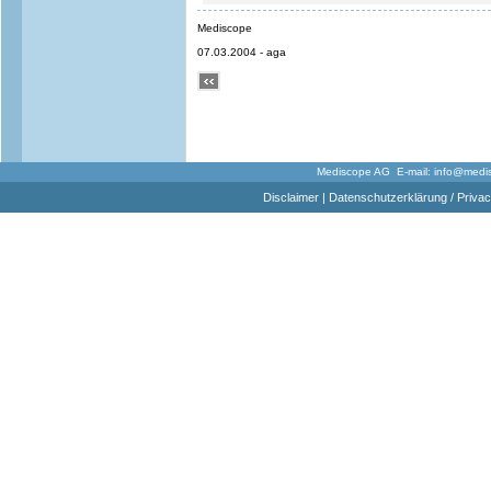
Mediscope
07.03.2004 - aga
Mediscope AG E-mail:
info@medi
Disclaimer
|
Datenschutzerklärung / Privac