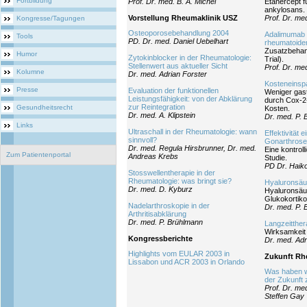
Fortbildung
Prof. Dr. med. B. A. Michel
Etanercept f
ankylosans.
Vorstellung Rheumaklinik USZ
Prof. Dr. me
Kongresse/Tagungen
Osteoporosebehandlung 2004
Adalimumab 
Tools
PD. Dr. med. Daniel Uebelhart
rheumatoiden
Zusatzbehan
Humor
Zytokinblocker in der Rheumatologie:
Trial).
Stellenwert aus aktueller Sicht
Prof. Dr. me
Kolumne
Dr. med. Adrian Forster
Kosteneins
Presse
Evaluation der funktionellen
Weniger gas
Leistungsfähigkeit: von der Abklärung
durch Cox-2
zur Reintegration
Gesundheitsrecht
Kosten.
Dr. med. A. Klipstein
Dr. med. P.
Links
Ultraschall in der Rheumatologie: wann
Effektivität 
sinnvoll?
Gonarthrose
Dr. med. Regula Hirsbrunner, Dr. med.
Eine kontroll
Zum Patientenportal
Andreas Krebs
Studie.
PD Dr. Haiko
Stosswellentherapie in der
Rheumatologie: was bringt sie?
Hyaluronsäur
Dr. med. D. Kyburz
Hyaluronsäur
Glukokortiko
Nadelarthroskopie in der
Dr. med. P.
Arthritisabklärung
Dr. med. P. Brühlmann
Langzeitther
Wirksamkeit 
Kongressberichte
Dr. med. Adr
Highlights vom EULAR 2003 in
Zukunft Rh
Lissabon und ACR 2003 in Orlando
Was haben wi
der Zukunft 
Prof. Dr. med
Steffen Gay