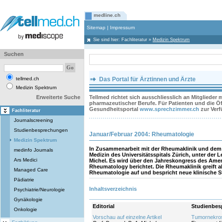
medline.ch
Sitemap
|
Impressum
Sie sind hier:
Fachliteratur
»
Medizin Spektrum
Suchen
tellmed.ch
Das Portal für Ärztinnen und Ärzte
Medizin Spektrum
Erweiterte Suche
Tellmed richtet sich ausschliesslich an Mitglieder
pharmazeutischer Berufe. Für Patienten und die Öff
Gesundheitsportal
www.sprechzimmer.ch
zur Ver
Fachliteratur
Journalscreening
Studienbesprechungen
Januar/Februar 2004: Rheumatologie
Medizin Spektrum
In Zusammenarbeit mit der Rheumaklinik und dem I
medinfo Journals
Medizin des Universitätsspitals Zürich, unter der L
Ars Medici
Michel. Es wird über den Jahreskongress des Ame
Rheumatology berichtet. Die Rheumaklinik greift 
Managed Care
Rheumatologie auf und bespricht neue klinische St
Pädiatrie
Inhaltsverzeichnis
Psychiatrie/Neurologie
Gynäkologie
Editorial
Studienbes
Onkologie
Vorschau auf einzelne Artikel
Tumornekros