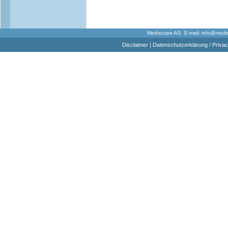
Mediscope AG E-mail:
info@medi
Disclaimer
|
Datenschutzerklärung / Privac