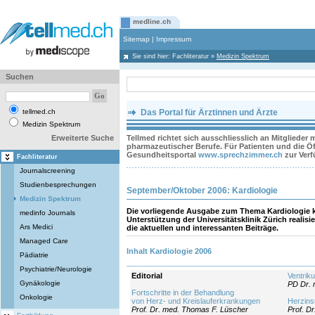
medline.ch
Sitemap
|
Impressum
Sie sind hier:
Fachliteratur
»
Medizin Spektrum
Suchen
tellmed.ch
Das Portal für Ärztinnen und Ärzte
Medizin Spektrum
Erweiterte Suche
Tellmed richtet sich ausschliesslich an Mitglieder
pharmazeutischer Berufe. Für Patienten und die Öff
Gesundheitsportal
www.sprechzimmer.ch
zur Ver
Fachliteratur
Journalscreening
Studienbesprechungen
September/Oktober 2006: Kardiologie
Medizin Spektrum
Die vorliegende Ausgabe zum Thema Kardiologie 
medinfo Journals
Unterstützung der Universitätsklinik Zürich realis
Ars Medici
die aktuellen und interessanten Beiträge.
Managed Care
Inhalt Kardiologie 2006
Pädiatrie
Psychiatrie/Neurologie
Editorial
Ventrik
Gynäkologie
PD Dr. 
Fortschritte in der Behandlung
Onkologie
von Herz- und Kreislauferkrankungen
Herzins
Prof. Dr. med. Thomas F. Lüscher
Prof. D