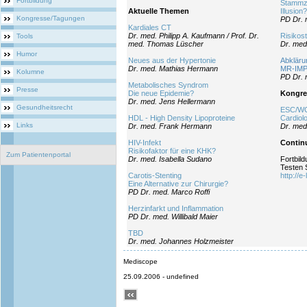
Fortbildung
Stammze
Aktuelle Themen
Illusion?
Kongresse/Tagungen
PD Dr. 
Kardiales CT
Dr. med. Philipp A. Kaufmann / Prof. Dr.
Risikost
Tools
med. Thomas Lüscher
Dr. med
Humor
Neues aus der Hypertonie
Abkläru
Dr. med. Mathias Hermann
MR-IM
Kolumne
PD Dr. 
Metabolisches Syndrom
Presse
Die neue Epidemie?
Kongre
Dr. med. Jens Hellermann
Gesundheitsrecht
ESC/WC
HDL - High Density Lipoproteine
Cardiol
Links
Dr. med. Frank Hermann
Dr. med
HIV-Infekt
Contin
Risikofaktor für eine KHK?
Zum Patientenportal
Dr. med. Isabella Sudano
Fortbild
Testen 
Carotis-Stenting
http://e
Eine Alternative zur Chirurgie?
PD Dr. med. Marco Roffi
Herzinfarkt und Inflammation
PD Dr. med. Willibald Maier
TBD
Dr. med. Johannes Holzmeister
Mediscope
25.09.2006 - undefined