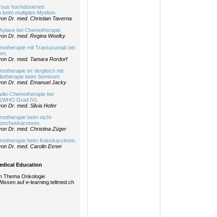
rsus hochdosiertes
beim multiplen Myelom
.
on Dr. med. Christian Taverna
phylaxe bei Chemotherapie
on Dr. med. Regina Woelky
motherapie mit Trastuzumab bei
om.
on Dr. med. Tamara Rordorf
otherapie im Vergleich mit
diotherapie beim Seminom.
on Dr. med. Emanuel Jacky
adio-Chemotherapie bei
 (WHO Grad IV).
n Dr. med. Silvia Hofer
motherapie beim nicht-
Bronchuskarzinom.
on Dr. med. Christina Züger
motherapie beim Kolonkarzinom.
on Dr. med. Carolin Exner
edical Education
um Thema Onkologie
Wissen auf e-learning.tellmed.ch