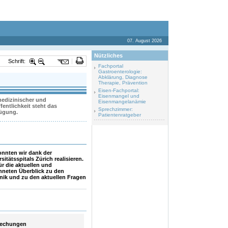
07. August 2026
Nützliches
Schrift:
Fachportal
Gastroenterologie:
Abklärung, Diagnose
Therapie, Prävention
Eisen-Fachportal:
Eisenmangel und
 medizinischer und
Eisenmangelanämie
entlichkeit steht das
Sprechzimmer:
fügung.
Patientenratgeber
nnten wir dank der
itätsspitals Zürich realisieren.
r die aktuellen und
chneten Überblick zu den
nik und zu den aktuellen Fragen
rechungen