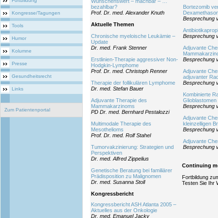
Fortbildung
Wünschenswert – machbar – …
bezahlbar?
Bortezomib ve
Prof. Dr. med. Alexander Knuth
Dexamethason 
Kongresse/Tagungen
Besprechung v
Aktuelle Themen
Tools
Antibiotikapro
Chronische myeloische Leukämie –
Besprechung v
Humor
Update
Dr. med. Frank Stenner
Adjuvante Che
Kolumne
Mammakarzin
Erstlinien-Therapie aggressiver Non-
Besprechung v
Presse
Hodgkin-Lymphome
Prof. Dr. med. Christoph Renner
Adjuvante Chem
Gesundheitsrecht
adjuvanter Ra
Therapie der follikulären Lymphome
Besprechung v
Dr. med. Stefan Bauer
Links
Kombinierte R
Adjuvante Therapie des
Glioblastomen
Mammakarzinoms
Besprechung vo
Zum Patientenportal
PD Dr. med. Bernhard Pestalozzi
Adjuvante Che
Multimodale Therapie des
kleinzelligen 
Mesothelioms
Besprechung v
Prof. Dr. med. Rolf Stahel
Adjuvante Che
Tumorvakzinierung: Strategien und
Besprechung v
Perspektiven
Dr. med. Alfred Zippelius
Continuing m
Genetische Beratung bei familiärer
Prädisposition zu Malignomen
Fortbildung z
Dr. med. Susanna Stoll
Testen Sie Ihr 
Kongressbericht
Kongressbericht ASH Atlanta 2005 –
Aktuelles aus der Onkologie
Dr. med. Emanuel Jacky