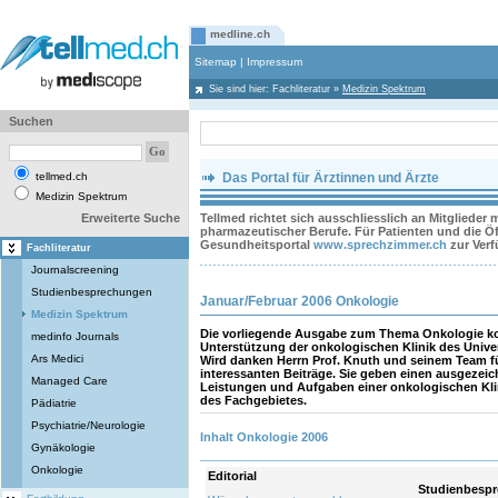
medline.ch
Sitemap
|
Impressum
Sie sind hier:
Fachliteratur
»
Medizin Spektrum
Suchen
tellmed.ch
Das Portal für Ärztinnen und Ärzte
Medizin Spektrum
Erweiterte Suche
Tellmed richtet sich ausschliesslich an Mitglieder
pharmazeutischer Berufe. Für Patienten und die Öff
Gesundheitsportal
www.sprechzimmer.ch
zur Ver
Fachliteratur
Journalscreening
Studienbesprechungen
Januar/Februar 2006 Onkologie
Medizin Spektrum
Die vorliegende Ausgabe zum Thema Onkologie ko
medinfo Journals
Unterstützung der onkologischen Klinik des Univers
Ars Medici
Wird danken Herrn Prof. Knuth und seinem Team fü
interessanten Beiträge. Sie geben einen ausgezei
Managed Care
Leistungen und Aufgaben einer onkologischen Kli
des Fachgebietes.
Pädiatrie
Psychiatrie/Neurologie
Inhalt Onkologie 2006
Gynäkologie
Onkologie
Editorial
Studienbesp