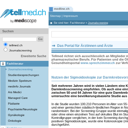
medline.ch
Sitemap
|
Impressum
Sie sind hier:
Fachliteratur
»
Journalscreening
Suchen
tellmed.ch
Das Portal für Ärztinnen und Ärzte
Journalscreening
Erweiterte Suche
Tellmed richtet sich ausschliesslich an Mitglieder
pharmazeutischer Berufe. Für Patienten und die Öff
Gesundheitsportal
www.sprechzimmer.ch
zur Ver
Fachliteratur
Journalscreening
Studienbesprechungen
Nutzen der Sigmoidoskopie zur Darmkrebsvor
Medizin Spektrum
Seit mehreren Jahren wird in vielen Ländern eine
medinfo Journals
Darmkrebsscreening empfohlen. Ob auch eine einm
Ars Medici
zwischen 50 und 64 Jahren für eine gute Darmkreb
untersuchte eine bevölkerungsbasierte Studie au
Managed Care
Pädiatrie
In die Studie wurden 100.210 Personen im Alter von 55
und einer gemischten städtisch-ländlichen Region in N
Psychiatrie/Neurologie
randomisiert. Bei der Screening-Gruppe wurde einmalig 
oder ohne einen einzelnen Test auf okkultes Blut im Stu
Gynäkologie
Kontrollgruppe verglichen, in der kein Screening durchg
Onkologie
positiven Sigmoidoskopie, wurde eine Kolonoskopie (mit 
durchgeführt.