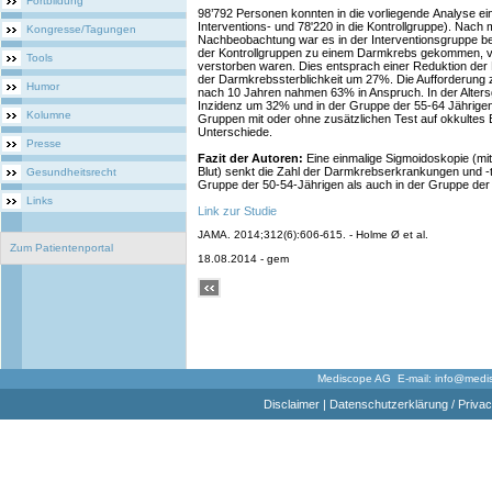
Fortbildung
98’792 Personen konnten in die vorliegende Analyse ei
Interventions- und 78'220 in die Kontrollgruppe). Nach
Kongresse/Tagungen
Nachbeobachtung war es in der Interventionsgruppe b
der Kontrollgruppen zu einem Darmkrebs gekommen, v
Tools
verstorben waren. Dies entsprach einer Reduktion d
der Darmkrebssterblichkeit um 27%. Die Aufforderung 
Humor
nach 10 Jahren nahmen 63% in Anspruch. In der Alters
Inzidenz um 32% und in der Gruppe der 55-64 Jährige
Kolumne
Gruppen mit oder ohne zusätzlichen Test auf okkultes 
Unterschiede.
Presse
Fazit der Autoren:
Eine einmalige Sigmoidoskopie (mit
Blut) senkt die Zahl der Darmkrebserkrankungen und -tod
Gesundheitsrecht
Gruppe der 50-54-Jährigen als auch in der Gruppe der
Links
Link zur Studie
JAMA. 2014;312(6):606-615. - Holme Ø et al.
Zum Patientenportal
18.08.2014 - gem
Mediscope AG E-mail:
info@medi
Disclaimer
|
Datenschutzerklärung / Privac