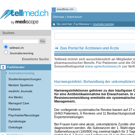
medline.ch
Sitemap
|
Impressum
Sie sind hier:
Fachliteratur
»
Journalscreening
Suchen
tellmed.ch
Das Portal für Ärztinnen und Ärzte
Journalscreening
Erweiterte Suche
Tellmed richtet sich ausschliesslich an Mitglieder
pharmazeutischer Berufe. Für Patienten und die Öff
Gesundheitsportal
www.sprechzimmer.ch
zur Ver
Fachliteratur
Journalscreening
Studienbesprechungen
Harnwegsinfekt: Behandlung der unkomplizierte
Medizin Spektrum
Harnwegsinfektionen gehören zu den häufigsten 
medinfo Journals
für eine Antibiotikaeinnahme bei Erwachsenen. I
Ars Medici
Resistenzentwicklung ermittelte ein systematisch
Management.
Managed Care
Pädiatrie
Der vorliegende systematische Review basiert auf 27 ra
(6463 Patienten), 6 Reviews und 11 Beobachtungsstudi
Psychiatrie/Neurologie
Expertenmeinungen.
Gynäkologie
Bei Frauen kann eine akute, unkomplizierte Zystitis oh
Onkologie
diagnostiziert werden. Als Substanzen der 1. Wahl eign
Sulfamethoxazol (160/800 mg zweimal täglich für 3 Tag