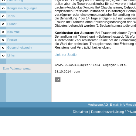
täglich für 5-7 Tage) und Fosfomycin (3 g als Einzeldos
Fortbildung
sollen aber als Reserveantibiotika für schwerere Infek
Lactam-Antibiotika (Amoxicillin/ Clavulansäure, Cefpodo
Kongresse/Tagungen
empirischen Erstliniensubstanzen. Ein sofortiger Behan
verzögerter oder eine symptomatische Behandlung mit I
Tools
die Behandlung 7 bis 14 Tage erfolgen (auf nur wenige
Frauen mit Diabetes ohne Entleerungsstörungen der Bl
Humor
Diabetes behandelt werden (1 Beobachtungsstudie un
Kolumne
Konklusion der Autoren:
Bei Frauen mit akuter Zystiti
Behandlung mit Trimethoprim-Sulfamethoxazol, Nitrofu
Presse
zunehmende Zahl resistenter Keime hat die Behandlung 
die Wahl der optimalen Therapie muss eine Erhebung de
Resistenz und Verträglichkeit erfolgen.
Gesundheitsrecht
Link zur Studie
Links
JAMA. 2014;312(16):1677-1684 - Grigoryan L et al.
Zum Patientenportal
28.10.2014 - gem
Mediscope AG E-mail:
info@medi
Disclaimer
|
Datenschutzerklärung / Privac